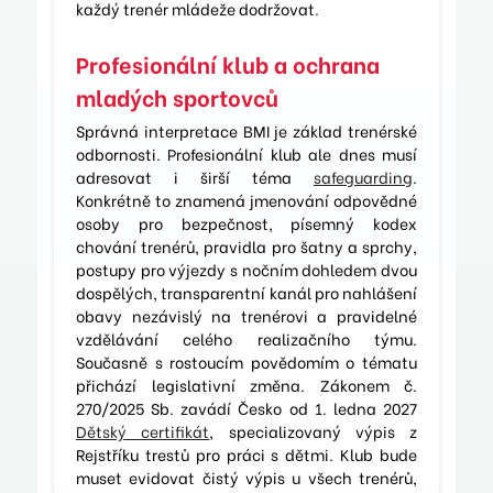
každý trenér mládeže dodržovat.
Profesionální klub a ochrana
mladých sportovců
Správná interpretace BMI je základ trenérské
odbornosti. Profesionální klub ale dnes musí
adresovat i širší téma
safeguarding
.
Konkrétně to znamená jmenování odpovědné
osoby pro bezpečnost, písemný kodex
chování trenérů, pravidla pro šatny a sprchy,
postupy pro výjezdy s nočním dohledem dvou
dospělých, transparentní kanál pro nahlášení
obavy nezávislý na trenérovi a pravidelné
vzdělávání celého realizačního týmu.
Současně s rostoucím povědomím o tématu
přichází legislativní změna. Zákonem č.
270/2025 Sb. zavádí Česko od 1. ledna 2027
Dětský certifikát
, specializovaný výpis z
Rejstříku trestů pro práci s dětmi. Klub bude
muset evidovat čistý výpis u všech trenérů,