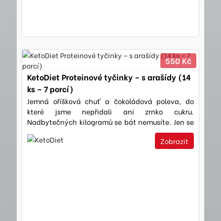
550 Kč
KetoDiet Proteinové tyčinky – s arašídy (14
ks – 7 porcí)
Jemná oříšková chuť a čokoládová poleva, do
které jsme nepřidali ani zrnko cukru.
Nadbytečných kilogramů se bát nemusíte. Jen se
v klidu zakousněte.
Zobrazit