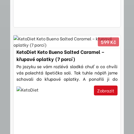
599 Kč
KetoDiet Keto Bueno Salted Caramel –
křupavé oplatky (7 porcí)
Po jazyku se vám rozlévá sladká chuť a co chvíli
vás polechtá špetička soli. Tak tuhle náplň jsme
schovali do křupavé oplatky. A ponořili ji do
čokolády.
Zobrazit