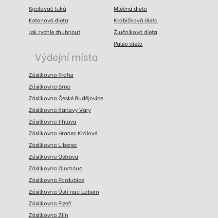
Spalovač tuků
Mléčná dieta
Ketonová dieta
Krabičková dieta
Jak rychle zhubnout
Žlučníková dieta
Paleo dieta
Výdejní místa
Zásilkovna Praha
Zásilkovna Brno
Zásilkovna České Budějovice
Zásilkovna Karlovy Vary
Zásilkovna Jihlava
Zásilkovna Hradec Králové
Zásilkovna Liberec
Zásilkovna Ostrava
Zásilkovna Olomouc
Zásilkovna Pardubice
Zásilkovna Ústí nad Labem
Zásilkovna Plzeň
Zásilkovna Zlín