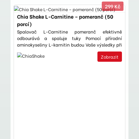
299 Kč
Chia Shake L-Carnitine – pomeranč (50
porcí)
Spalovač L-Carnitine pomeranč efektivně
odbourává a spaluje tuky Pomocí přírodní
aminokyseliny L-karnitin budou Vaše výsledky při
hubnutí rychlejší. …
Zobrazit