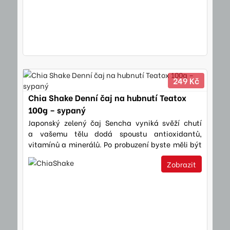
249 Kč
Chia Shake Denní čaj na hubnutí Teatox
100g – sypaný
Japonský zelený čaj Sencha vyniká svěží chutí
a vašemu tělu dodá spoustu antioxidantů,
vitamínů a minerálů. Po probuzení byste měli být
plní sil a optimismu…
Zobrazit