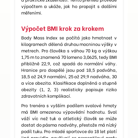
výpočtem a ukáže, jak ho propojit s dalšími
měřeními.
Výpočet BMI krok za krokem
Body Mass Index se počítá jako hmotnost v
kilogramech dělená druhou mocninou výšky v
metrech. Pro člověka s váhou 70 kg a výškou
1,75 m to znamená 70 lomeno 3,0625, tedy BMI
přibližně 22,9, což spadá do normální váhy.
Hranice pro dospělé jsou pod 18,5 podváha,
18,5 až 24,9 normální, 25 až 29,9 nadváha, 30
a více obezita. Klasifikace doplněná o stupně
obezity (1, 2, 3) realisticky popisuje riziko
zdravotních komplikací.
Pro trenéra s vyšším podílem svalové hmoty
má BMI omezenou výpovědní hodnotu. Sval
váží víc než tuk a atletický člověk se může
dostat do pásma nadváhy, přestože má nízký
podíl tuku. Pro mladé sportovce do 18 let platí
jiná pravidla, používají se percentilové grafy