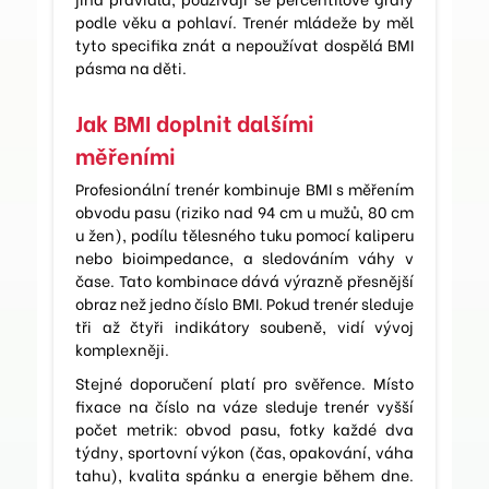
podle věku a pohlaví. Trenér mládeže by měl
tyto specifika znát a nepoužívat dospělá BMI
pásma na děti.
Jak BMI doplnit dalšími
měřeními
Profesionální trenér kombinuje BMI s měřením
obvodu pasu (riziko nad 94 cm u mužů, 80 cm
u žen), podílu tělesného tuku pomocí kaliperu
nebo bioimpedance, a sledováním váhy v
čase. Tato kombinace dává výrazně přesnější
obraz než jedno číslo BMI. Pokud trenér sleduje
tři až čtyři indikátory soubeně, vidí vývoj
komplexněji.
Stejné doporučení platí pro svěřence. Místo
fixace na číslo na váze sleduje trenér vyšší
počet metrik: obvod pasu, fotky každé dva
týdny, sportovní výkon (čas, opakování, váha
tahu), kvalita spánku a energie během dne.