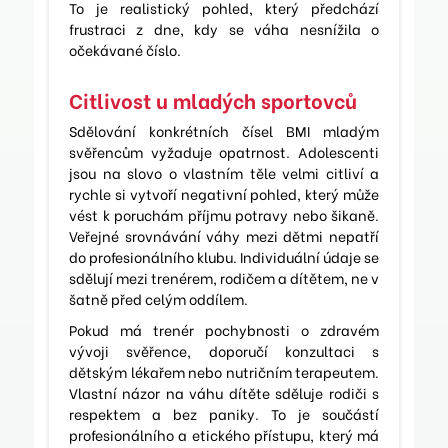
To je realistický pohled, který předchází
frustraci z dne, kdy se váha nesnížila o
očekávané číslo.
Citlivost u mladých sportovců
Sdělování konkrétních čísel BMI mladým
svěřencům vyžaduje opatrnost. Adolescenti
jsou na slovo o vlastním těle velmi citliví a
rychle si vytvoří negativní pohled, který může
vést k poruchám příjmu potravy nebo šikaně.
Veřejné srovnávání váhy mezi dětmi nepatří
do profesionálního klubu. Individuální údaje se
sdělují mezi trenérem, rodičem a dítětem, ne v
šatně před celým oddílem.
Pokud má trenér pochybnosti o zdravém
vývoji svěřence, doporučí konzultaci s
dětským lékařem nebo nutričním terapeutem.
Vlastní názor na váhu dítěte sděluje rodiči s
respektem a bez paniky. To je součástí
profesionálního a etického přístupu, který má