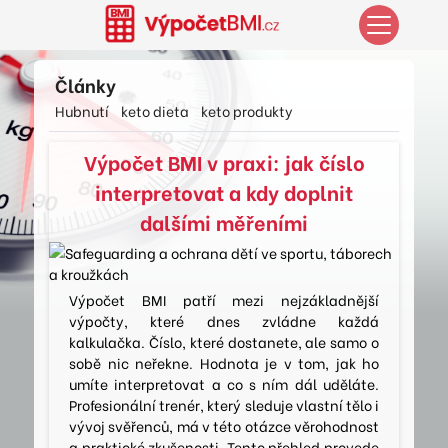
Články
Hubnutí
keto dieta
keto produkty
Výpočet BMI v praxi: jak číslo
interpretovat a kdy doplnit
dalšími měřeními
Výpočet BMI patří mezi nejzákladnější
výpočty, které dnes zvládne každá
kalkulačka. Číslo, které dostanete, ale samo o
sobě nic neřekne. Hodnota je v tom, jak ho
umíte interpretovat a co s ním dál uděláte.
Profesionální trenér, který sleduje vlastní tělo i
vývoj svěřenců, má v této otázce věrohodnost
a praktické zkušenosti. Tento přehled provede