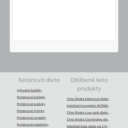
Ketonová dieta
Oblíbené keto
produkty
Výhodné balíčky
Proteinové koktejly
Chia Shake Ketonová dieta na 2 týdny (70 jídel)
Proteinové polévky
KetoDiet Kompletní INTENSE keto dieta na 12 týdnů (1. + 2. + 3. krok)
Proteinové tyčinky
Chia Shake Low carb dieta na 2 týdny (70 jídel)
Proteinové omelety
Chia Shake Cambridge dieta na 8 týdnů (280 porcí)
Proteinové palačinky
KetoDiet Keto dieta na 2 týdny – BASIC 1. krok