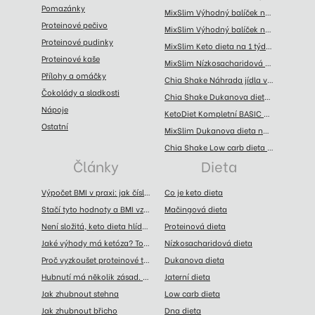
Pomazánky
MixSlim Výhodný balíček na 3 týdny (100 porcí)
Proteinové pečivo
MixSlim Výhodný balíček na 1 týden (45 porcí)
Proteinové pudinky
MixSlim Keto dieta na 1 týden (35 porcí)
Proteinové kaše
MixSlim Nízkosacharidová dieta na 8 týdnů (290 porcí)
Přílohy a omáčky
Chia Shake Náhrada jídla velký balíček (93 jídel)
Čokolády a sladkosti
Chia Shake Dukanova dieta na 2 týdny (70 jídel)
Nápoje
KetoDiet Kompletní BASIC keto dieta na 6 týdnů (1. + 2. + 3. krok)
Ostatní
MixSlim Dukanova dieta na 8 týdnů (290 porcí)
Chia Shake Low carb dieta na 1 týden (35 jídel)
Články
Dieta
Výpočet BMI v praxi: jak číslo interpretovat a kdy doplnit dalšími měřeními
Co je keto dieta
Stačí tyto hodnoty a BMI vzorec prozradí fakta o vaší postavě
Mačingová dieta
Není složitá, keto dieta hlídá jen sacharidy a bílkoviny
Proteinová dieta
Jaké výhody má ketóza? Toto je přehled těch největších
Nízkosacharidová dieta
Proč vyzkoušet proteinové tyčinky? Toto jsou jejich výhody
Dukanova dieta
Hubnutí má několik zásad. Toto jsou ty hlavní
Jaterní dieta
Jak zhubnout stehna
Low carb dieta
Jak zhubnout břicho
Dna dieta